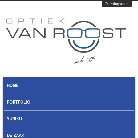
Overslaan en naar de algemene inhoud gaan
Openingsuren
Optiek
Van
Roost
MAIN MENU
HOME
PORTFOLIO
YUNIKU
DE ZAAK