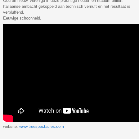
Oud en nieuw, verenigd in deze prachtige houten en titatium brillen.
Italiaanse ambacht gekoppeld aan technisch vernuft en het resultaat is
verbluffend.
Eeuwige schoonheid.
website:
www.treespectacles.com