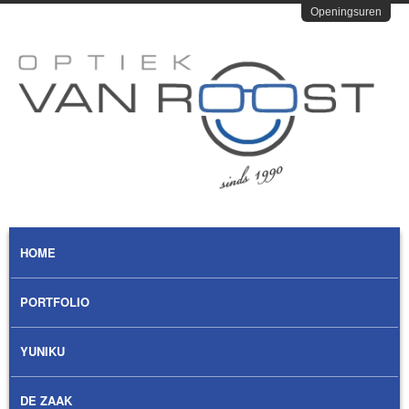
Overslaan en naar de algemene inhoud gaan
Openingsuren
Optiek
Van
Roost
MAIN MENU
HOME
PORTFOLIO
YUNIKU
DE ZAAK