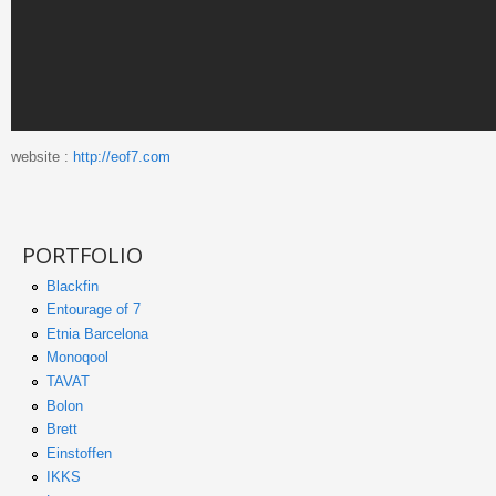
website :
http://eof7.com
PORTFOLIO
Blackfin
Entourage of 7
Etnia Barcelona
Monoqool
TAVAT
Bolon
Brett
Einstoffen
IKKS